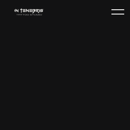
EDWINA
IN TENEBRIS
Edwina
Jey