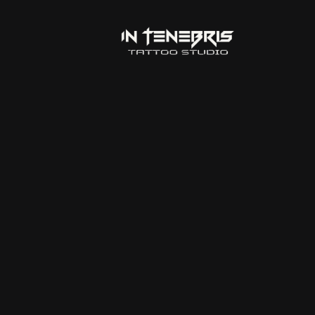
Lorem ipsum 
eiusmodte ex