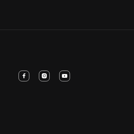


