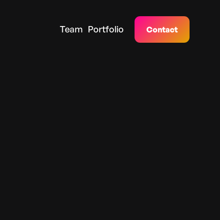
Team
Portfolio
Contact
dolor sit amet conset adipiscing elit sed do
ercitation ullamco