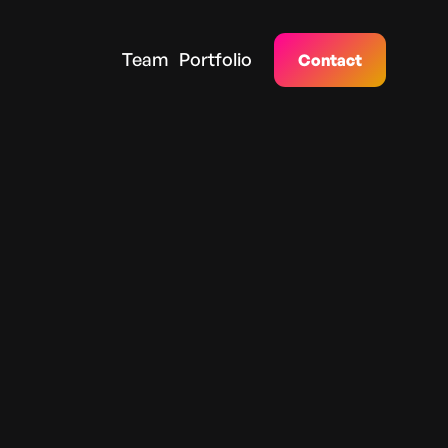
Team
Portfolio
Contact
dolor sit amet conset adipiscing elit sed do
ercitation ullamco