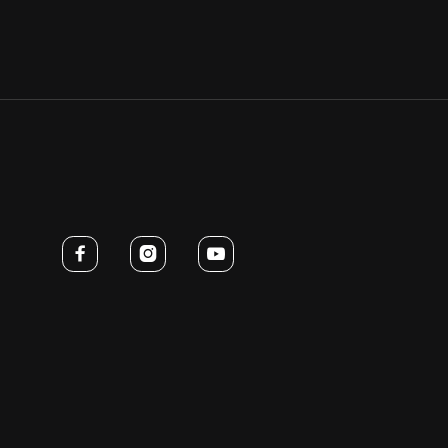


