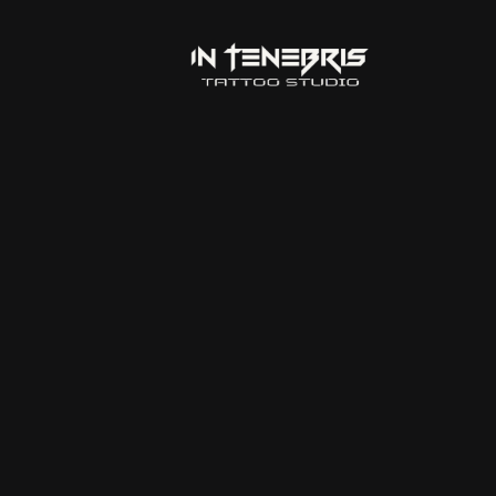
Lorem ipsum 
eiusmodte ex